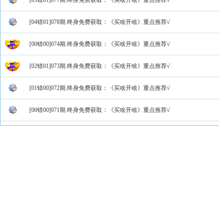
[03错01]077期.终身免费获取：《买啥开啥》重点推荐√
[04错01]078期.终身免费获取：《买啥开啥》重点推荐√
[00错00]074期.终身免费获取：《买啥开啥》重点推荐√
[02错01]073期.终身免费获取：《买啥开啥》重点推荐√
[01错00]072期.终身免费获取：《买啥开啥》重点推荐√
[00错00]071期.终身免费获取：《买啥开啥》重点推荐√