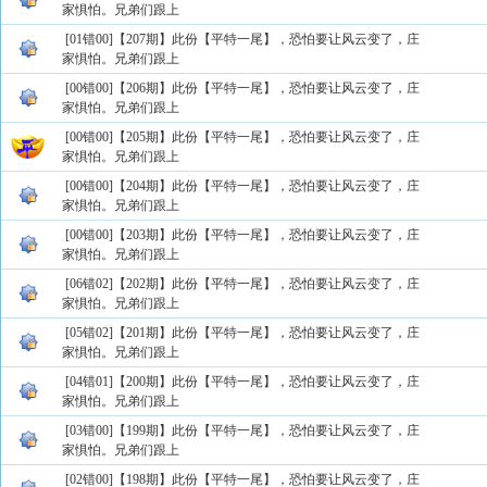
家惧怕。兄弟们跟上
[01错00]【207期】此份【平特一尾】，恐怕要让风云变了，庄
家惧怕。兄弟们跟上
[00错00]【206期】此份【平特一尾】，恐怕要让风云变了，庄
家惧怕。兄弟们跟上
[00错00]【205期】此份【平特一尾】，恐怕要让风云变了，庄
家惧怕。兄弟们跟上
[00错00]【204期】此份【平特一尾】，恐怕要让风云变了，庄
家惧怕。兄弟们跟上
[00错00]【203期】此份【平特一尾】，恐怕要让风云变了，庄
家惧怕。兄弟们跟上
[06错02]【202期】此份【平特一尾】，恐怕要让风云变了，庄
家惧怕。兄弟们跟上
[05错02]【201期】此份【平特一尾】，恐怕要让风云变了，庄
家惧怕。兄弟们跟上
[04错01]【200期】此份【平特一尾】，恐怕要让风云变了，庄
家惧怕。兄弟们跟上
[03错00]【199期】此份【平特一尾】，恐怕要让风云变了，庄
家惧怕。兄弟们跟上
[02错00]【198期】此份【平特一尾】，恐怕要让风云变了，庄