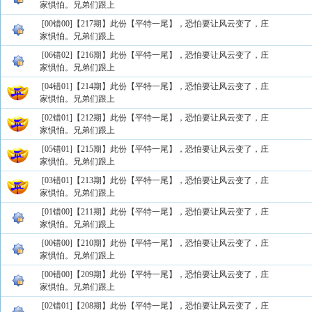
家惧怕。兄弟们跟上
[00错00]【217期】此份【平特一尾】，恐怕要让风云变了，庄
家惧怕。兄弟们跟上
[06错02]【216期】此份【平特一尾】，恐怕要让风云变了，庄
家惧怕。兄弟们跟上
[04错01]【214期】此份【平特一尾】，恐怕要让风云变了，庄
家惧怕。兄弟们跟上
[02错01]【212期】此份【平特一尾】，恐怕要让风云变了，庄
家惧怕。兄弟们跟上
[05错01]【215期】此份【平特一尾】，恐怕要让风云变了，庄
家惧怕。兄弟们跟上
[03错01]【213期】此份【平特一尾】，恐怕要让风云变了，庄
家惧怕。兄弟们跟上
[01错00]【211期】此份【平特一尾】，恐怕要让风云变了，庄
家惧怕。兄弟们跟上
[00错00]【210期】此份【平特一尾】，恐怕要让风云变了，庄
家惧怕。兄弟们跟上
[00错00]【209期】此份【平特一尾】，恐怕要让风云变了，庄
家惧怕。兄弟们跟上
[02错01]【208期】此份【平特一尾】，恐怕要让风云变了，庄