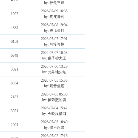
4566
by: 狡兔三窟
2026-07-09 16:35
1902
by: 狗皮膏药
2026-07-08 19:04
4885
by: 鸡飞蛋打
2026-07-07 17:01
6158
by: 可怜可怜
2026-07-07 16:53
6349
by: 猴子称大王
2026-07-06 13:29
3691
by: 龙斗地头蛇
2026-07-05 15:38
8834
by: 观音坐莲
2026-07-05 05:30
2183
by: 被強煎的蛋
2026-07-04 15:42
3021
by: 今晚没借口
2026-07-03 16:49
2094
by: 惨不忍睹
2026-07-02 17:16