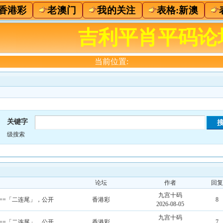
香港彩
老澳门
我的关注
表格:新澳
吉利平肖平码论
当前位置:
关键字
级搜索
论坛
作者
回复
九宫十码
=====「二连尾」，公开
香港彩
8
2026-08-05
九宫十码
=====「二连尾」，公开
香港彩
7