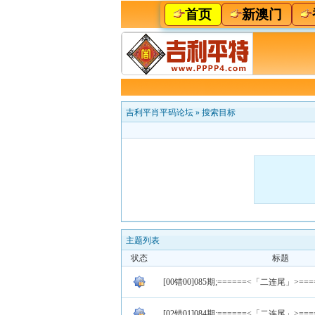
首页
新澳门
吉利平肖平码论坛
»
搜索目标
主题列表
状态
标题
[00错00]085期;======<「二连尾」>
[02错01]084期;======<「二连尾」>