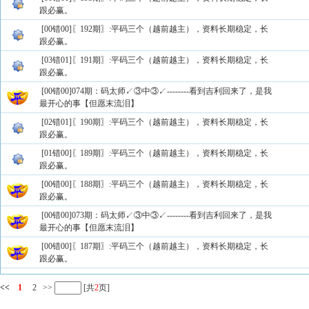
跟必赢。
[00错00]〖192期〗:平码三个（越前越主），资料长期稳定，长
跟必赢。
[03错01]〖191期〗:平码三个（越前越主），资料长期稳定，长
跟必赢。
[00错00]074期：码太师↙③中③↙--------看到吉利回来了，是我
最开心的事【但愿末流泪】
[02错01]〖190期〗:平码三个（越前越主），资料长期稳定，长
跟必赢。
[01错00]〖189期〗:平码三个（越前越主），资料长期稳定，长
跟必赢。
[00错00]〖188期〗:平码三个（越前越主），资料长期稳定，长
跟必赢。
[00错00]073期：码太师↙③中③↙--------看到吉利回来了，是我
最开心的事【但愿末流泪】
[00错00]〖187期〗:平码三个（越前越主），资料长期稳定，长
跟必赢。
<<
1
2
>>
[共
2
页]