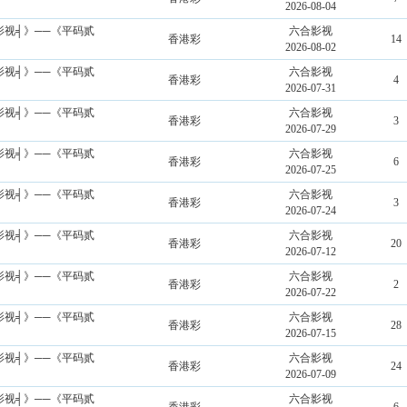
2026-08-04
六合影视╡》──《平码贰
六合影视
香港彩
14
2026-08-02
六合影视╡》──《平码贰
六合影视
香港彩
4
2026-07-31
六合影视╡》──《平码贰
六合影视
香港彩
3
2026-07-29
六合影视╡》──《平码贰
六合影视
香港彩
6
2026-07-25
六合影视╡》──《平码贰
六合影视
香港彩
3
2026-07-24
六合影视╡》──《平码贰
六合影视
香港彩
20
2026-07-12
六合影视╡》──《平码贰
六合影视
香港彩
2
2026-07-22
六合影视╡》──《平码贰
六合影视
香港彩
28
2026-07-15
六合影视╡》──《平码贰
六合影视
香港彩
24
2026-07-09
六合影视╡》──《平码贰
六合影视