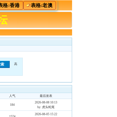
表格:香港
表格:老澳
坛
高
人气
最后发表
2026-08-08 10:13
184
by: 虎头蛇尾
2026-08-05 15:22
1574