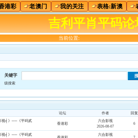
香港彩
老澳门
我的关注
表格:新澳
吉利平肖平码论
当前位置:
关键字
级搜索
论坛
作者
回复
六合影视╡》──《平码贰
六合影视
香港彩
6
2026-08-07
六合影视╡》──《平码贰
六合影视
香港彩
7