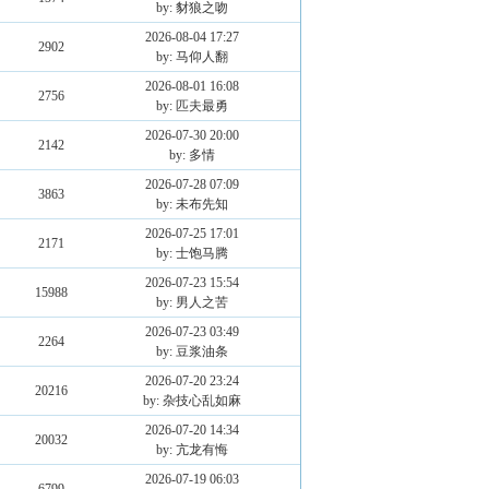
by: 豺狼之吻
2026-08-04 17:27
2902
by: 马仰人翻
2026-08-01 16:08
2756
by: 匹夫最勇
2026-07-30 20:00
2142
by: 多情
2026-07-28 07:09
3863
by: 未布先知
2026-07-25 17:01
2171
by: 士饱马腾
2026-07-23 15:54
15988
by: 男人之苦
2026-07-23 03:49
2264
by: 豆浆油条
2026-07-20 23:24
20216
by: 杂技心乱如麻
2026-07-20 14:34
20032
by: 亢龙有悔
2026-07-19 06:03