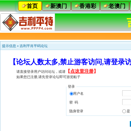
首页
新澳门
香港彩
老澳门
提示信息 »
吉利平肖平码论坛
【论坛人数太多,禁止游客访问,请登录
【
点这里注册
】
请直接登录用户访问论坛，或请
如果您已注册,请先登录论坛即可游览帖子
登录
用户名
密 码
隐身登录