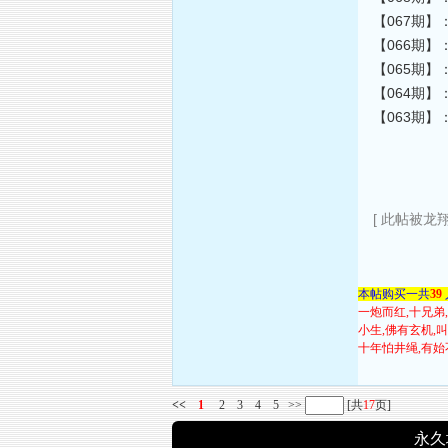
【067期】：
【066期】：【
【065期】：
【064期】：
【063期】：
[ 此帖被龙翔在
本帖购买一共
39
一炮而红,十兄弟
小生,佛有玄机,
十年怕井绳,有始
<<
1
2
3
4
5
>>
[共
17
页]
永久