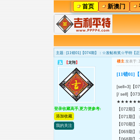
首页
新澳门
主题 :
[11错01]【074期】：☆发帖有奖☆平特【
楼主
发表于: 20
【
龙翔
】
[11错0
[sell=3]
[/ sell]
★★★★★★
登录收藏高手,更方便参考:
【072期】：
添加收藏
【071期】：
【070期】：
我的关注
【069期】：
【068期】：