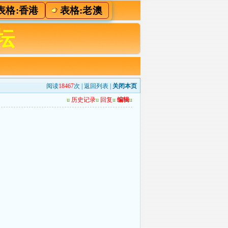
表格:香港
表格:老澳
坛
阅读
18467
次 |
返回列表
|
关闭本页
u
历史记录
u
回复
u
编辑
u