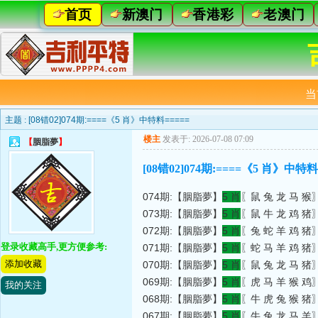
首页
新澳门
香港彩
老澳门
当
主题 :
[08错02]074期:====《5 肖》中特料=====
楼主
发表于: 2026-07-08 07:09
【
胭脂夢
】
[08错02]074期:====《5 肖》中特料
074期:【胭脂夢】
5 肖
〖鼠 兔 龙 马 猴
073期:【胭脂夢】
5 肖
〖鼠 牛 龙 鸡 猪
072期:【胭脂夢】
5 肖
〖兔 蛇 羊 鸡 猪
登录收藏高手,更方便参考:
071期:【胭脂夢】
5 肖
〖蛇 马 羊 鸡 猪
添加收藏
070期:【胭脂夢】
5 肖
〖鼠 兔 龙 马 猪
069期:【胭脂夢】
5 肖
〖虎 马 羊 猴 鸡
我的关注
068期:【胭脂夢】
5 肖
〖牛 虎 兔 猴 猪
067期:【胭脂夢】
5 肖
〖牛 兔 龙 马 羊