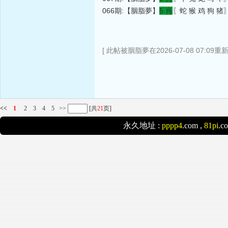
066期:【胭脂夢】
5 肖
〖蛇 猴 鸡 狗 猪
[ 此帖被胭脂夢在2026-07-08 07:09重
<<
1
2
3
4
5
>>
[共
21
页]
永久地址 :
pppp4
.com ,
81pi
.c